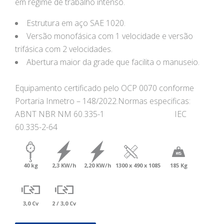
em regime de trabalho intenso.
Estrutura em aço SAE 1020.
Versão monofásica com 1 velocidade e versão
trifásica com 2 velocidades.
Abertura maior da grade que facilita o manuseio.
Equipamento certificado pelo OCP 0070 conforme
Portaria Inmetro – 148/2022.
Normas especificas:
ABNT NBR NM 60.335-1
IEC
60.335-2-64
40 kg
2,3 KW/h
2,20 KW/h
1300 x 490 x 1085
185 Kg
3,0 Cv
2 / 3,0 Cv