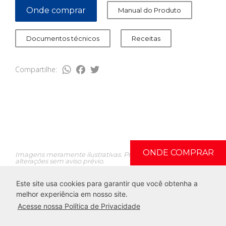
Onde comprar
Manual do Produto
Documentos técnicos
Receitas
WhatsApp
Facebook
Twitter
Compartilhe:
ONDE COMPRAR
Imagens meramente ilustrativas. Produtos sujeitos a
alterações sem aviso prévio.
Este site usa cookies para garantir que você obtenha a
melhor experiência em nosso site.
Acesse nossa Política de Privacidade
Todos os Direitos Reservados. G.Paniz