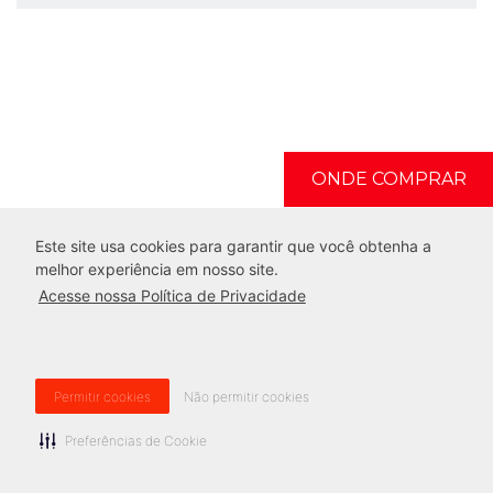
ONDE COMPRAR
Este site usa cookies para garantir que você obtenha a
melhor experiência em nosso site.
Acesse nossa Política de Privacidade
Todos os Direitos Reservados. G.Paniz
Rua Adolfo Randazzo, 2010 . Caxias do Sul - RS
0800 704 2366 | +55 (54) 2101 3400
gpaniz@gpaniz.com.br
Permitir cookies
Não permitir cookies
Preferências de Cookie
Gerenciar Cookies