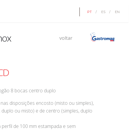
PT
/
ES
/
EN
nox
voltar
 CD
fogão 8 bocas centro duplo
nas disposições encosto (misto ou simples),
, duplo ou misto) e de centro (simples, duplo
perfil de 100 mm estampada e sem