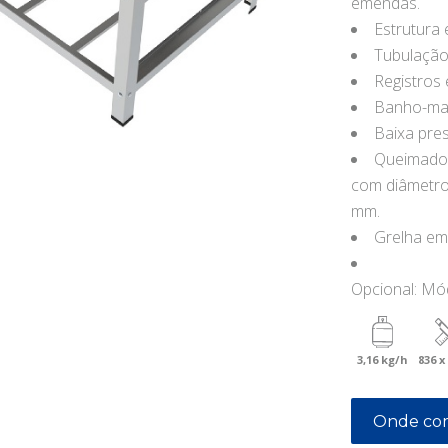
emendas.
Estrutura 
Tubulação
Registros
Banho-mar
Baixa pre
Queimador
com diâmetro
mm.
Grelha em
Opcional: Mód
3,16 kg/h
836 x
Onde co