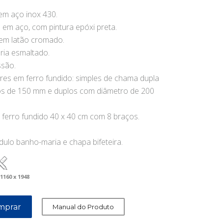
em aço inox 430.
 em aço, com pintura epóxi preta.
 em latão cromado.
ia esmaltado.
ssão.
es em ferro fundido: simples de chama dupla
s de 150 mm e duplos com diâmetro de 200
 ferro fundido 40 x 40 cm com 8 braços.
ulo banho-maria e chapa bifeteira.
 1160 x 1948
mprar
Manual do Produto