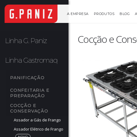
A EMPRESA
PRODUTOS
BLOG
Cocção e Conse
Linha G. Paniz
Linha Gastromaq
PANIFICAÇÃO
CONFEITARIA E 
PREPARAÇÃO
COCÇÃO E 
CONSERVAÇÃO
Assador a Gás de Frango
Assador Elétrico de Frango