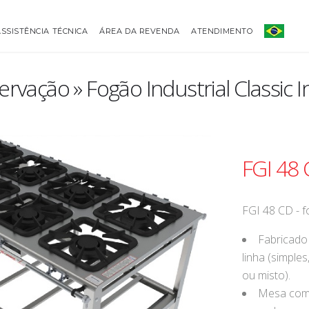
ASSISTÊNCIA TÉCNICA
ÁREA DA REVENDA
ATENDIMENTO
rvação » Fogão Industrial Classic I
FGI 48
FGI 48 CD - 
Fabricado 
linha (simples
ou misto).
Mesa com 