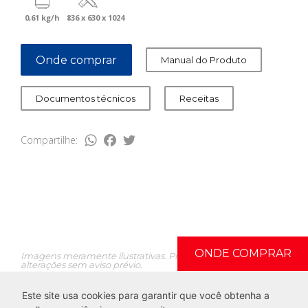
0,61 kg/h
836 x 630 x 1024
Onde comprar
Manual do Produto
Documentos técnicos
Receitas
WhatsApp
Facebook
Twitter
Compartilhe:
ONDE COMPRAR
Imagens meramente ilustrativas. Produtos sujeitos a
alterações sem aviso prévio.
Este site usa cookies para garantir que você obtenha a