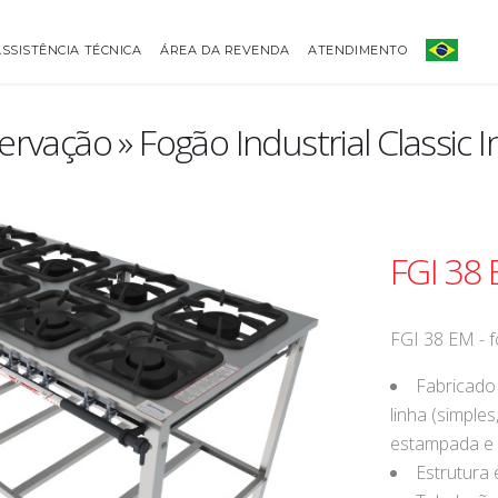
ASSISTÊNCIA TÉCNICA
ÁREA DA REVENDA
ATENDIMENTO
rvação » Fogão Industrial Classic I
FGI 38
FGI 38 EM - 
Fabricado
linha (simple
estampada e
Estrutura 