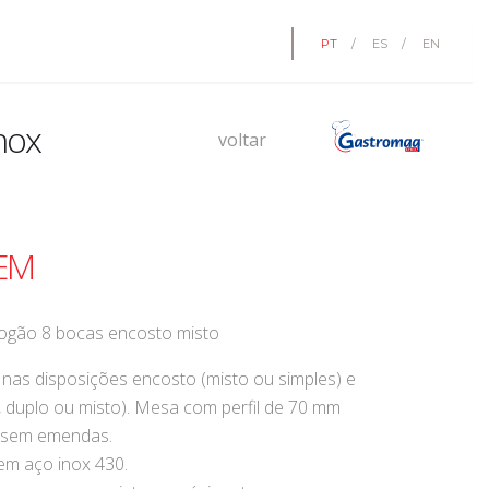
PT
/
ES
/
EN
nox
voltar
 EM
fogão 8 bocas encosto misto
 nas disposições encosto (misto ou simples) e
s, duplo ou misto). Mesa com perfil de 70 mm
 sem emendas.
em aço inox 430.