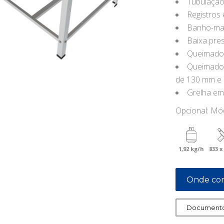
Tubulação
Registros
Banho-mar
Baixa pre
Queimador
Queimador
de 130 mm e 
Grelha em
Opcional: Mód
1,92 kg/h
833 x
Onde co
Documento