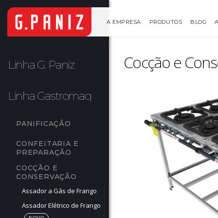
A EMPRESA
PRODUTOS
BLOG
Cocção e Conse
Linha G. Paniz
Linha Gastromaq
PANIFICAÇÃO
CONFEITARIA E 
PREPARAÇÃO
COCÇÃO E 
CONSERVAÇÃO
Assador a Gás de Frango
Assador Elétrico de Frango