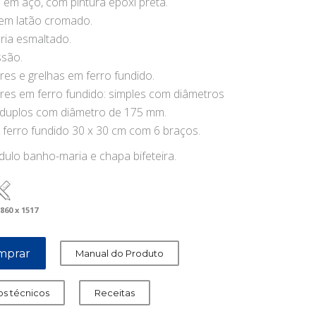
 em aço, com pintura epóxi preta.
 em latão cromado.
ia esmaltado.
ssão.
es e grelhas em ferro fundido.
es em ferro fundido: simples com diâmetros
duplos com diâmetro de 175 mm.
 ferro fundido 30 x 30 cm com 6 braços.
ulo banho-maria e chapa bifeteira.
 860 x 1517
mprar
Manual do Produto
s técnicos
Receitas