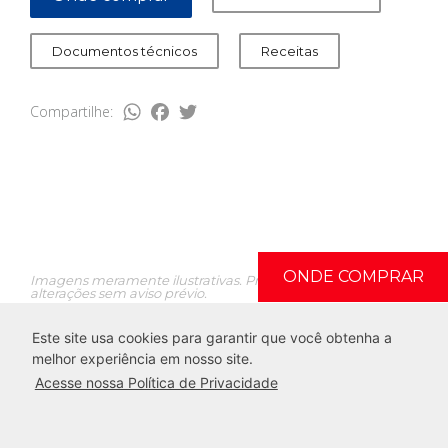
Documentos técnicos
Receitas
WhatsApp
Facebook
Twitter
Compartilhe:
ONDE COMPRAR
Imagens meramente ilustrativas. Produtos sujeitos a
alterações sem aviso prévio.
Este site usa cookies para garantir que você obtenha a
melhor experiência em nosso site.
Acesse nossa Política de Privacidade
Todos os Direitos Reservados. G.Paniz
Rua Adolfo Randazzo, 2010 . Caxias do Sul - RS
0800 704 2366 | +55 (54) 2101 3400