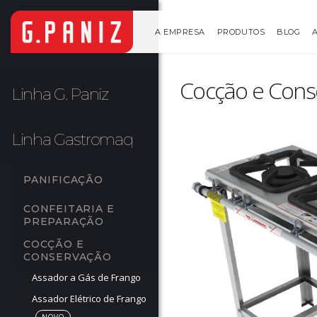
A EMPRESA
PRODUTOS
BLOG
Cocção e Conse
Linha G. Paniz
Linha Gastromaq
PANIFICAÇÃO
CONFEITARIA E 
PREPARAÇÃO
COCÇÃO E 
CONSERVAÇÃO
Assador a Gás de Frango
Assador Elétrico de Frango