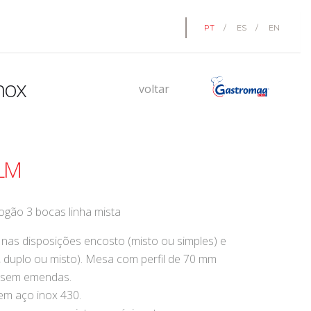
PT
/
ES
/
EN
nox
voltar
 LM
ogão 3 bocas linha mista
 nas disposições encosto (misto ou simples) e
s, duplo ou misto). Mesa com perfil de 70 mm
 sem emendas.
em aço inox 430.