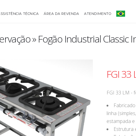
ASSISTÊNCIA TÉCNICA
ÁREA DA REVENDA
ATENDIMENTO
rvação » Fogão Industrial Classic I
FGI 33
FGI 33 LM - f
Fabricado
linha (simple
estampada e
Estrutura 