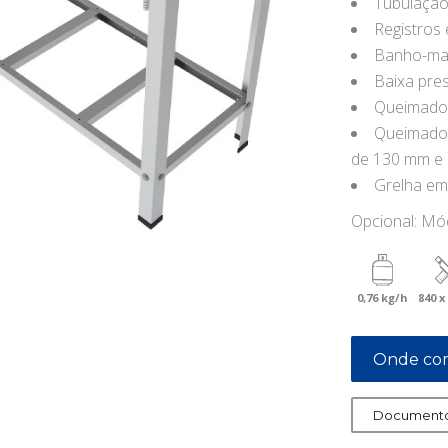
Tubulação
Registros
Banho-mar
Baixa pre
Queimador
Queimador
de 130 mm e 
Grelha em
Opcional: Mód
0,76 kg/h
840 x
Onde co
Documento