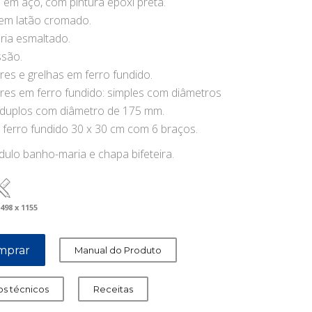
 em aço, com pintura epóxi preta.
 em latão cromado.
ia esmaltado.
ssão.
es e grelhas em ferro fundido.
es em ferro fundido: simples com diâmetros
duplos com diâmetro de 175 mm.
 ferro fundido 30 x 30 cm com 6 braços.
ulo banho-maria e chapa bifeteira.
 498 x 1155
mprar
Manual do Produto
s técnicos
Receitas