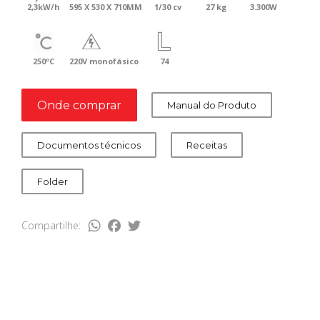
2,3kW/h
595 X 530 X 710MM
1/30 cv
27 kg
3.300W
250ºC
220V monofásico
74
Onde comprar
Manual do Produto
Documentos técnicos
Receitas
Folder
WhatsApp
Facebook
Twitter
Compartilhe: